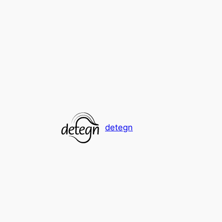
Spring
til
indhold
detegn