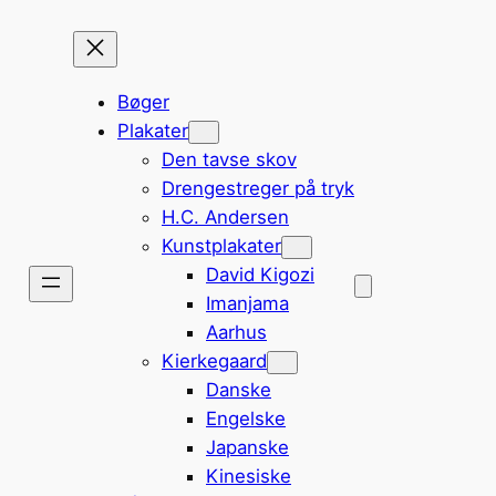
Bøger
Plakater
Den tavse skov
Drengestreger på tryk
H.C. Andersen
Kunstplakater
David Kigozi
Imanjama
Aarhus
Kierkegaard
Danske
Engelske
Japanske
Kinesiske