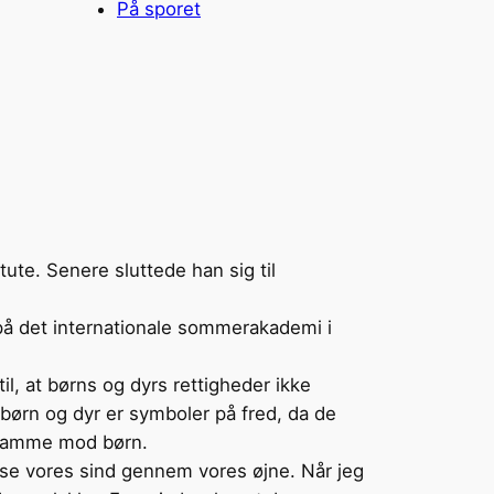
På sporet
tute. Senere sluttede han sig til
r på det internationale sommerakademi i
il, at børns og dyrs rettigheder ikke
 børn og dyr er symboler på fred, da de
t samme mod børn.
plyse vores sind gennem vores øjne. Når jeg