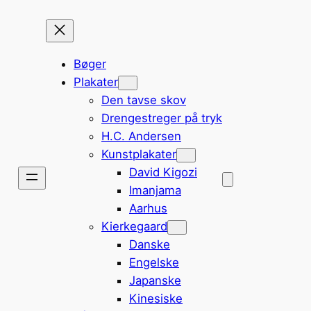
Bøger
Plakater
Den tavse skov
Drengestreger på tryk
H.C. Andersen
Kunstplakater
David Kigozi
Imanjama
Aarhus
Kierkegaard
Danske
Engelske
Japanske
Kinesiske