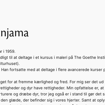
anjama
r i 1959.
igt til at deltage i et kursus i maleri på The Goethe Insti
turhuset).
g. Han fortsatte med at deltage i flere avancerede kurse
get for at fremme kærlighed og fred. For mig ser det ud t
rettigheder og dyr have rettigheder. Min opfattelse er, at
turere og dræbe dyr, tror jeg også er i stand til gør de
se den glæde, der befinder sig i vores hjerter. Samt at o