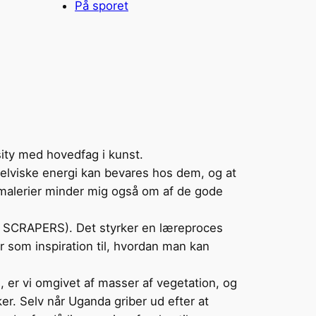
På sporet
ity med hovedfag i kunst.
selviske energi kan bevares hos dem, og at
e malerier minder mig også om af de gode
en SCRAPERS). Det styrker en læreproces
r som inspiration til, hvordan man kan
le, er vi omgivet af masser af vegetation, og
ker. Selv når Uganda griber ud efter at