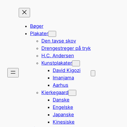
Bøger
Plakater
Den tavse skov
Drengestreger på tryk
H.C. Andersen
Kunstplakater
David Kigozi
Imanjama
Aarhus
Kierkegaard
Danske
Engelske
Japanske
Kinesiske