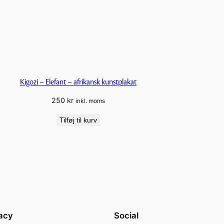
Kigozi – Elefant – afrikansk kunstplakat
250
kr
inkl. moms
Tilføj til kurv
acy
Social