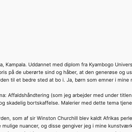
nda, Kampala. Uddannet med diplom fra Kyambogo Univers
 pris på de uberørte sind og håber, at den generøse og u
erden til et bedre sted at bo i. Ja, børn som emner i min
ma: Affaldshåndtering (som jeg arbejder med under titl
 og skadelig bortskaffelse. Malerier med dette tema tjene
erden, som af sir Winston Churchill blev kaldt Afrikas per
lle mulige nuancer, og disse gengiver jeg i mine kunstvær